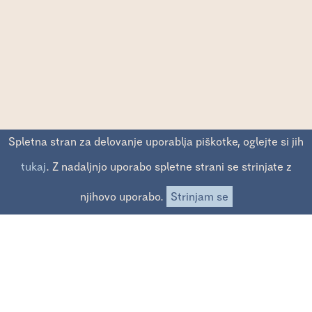
Spletna stran za delovanje uporablja piškotke, oglejte si jih
↓
tukaj
. Z nadaljnjo uporabo spletne strani se strinjate z
njihovo uporabo.
Strinjam se
Vsa pisma in albumi