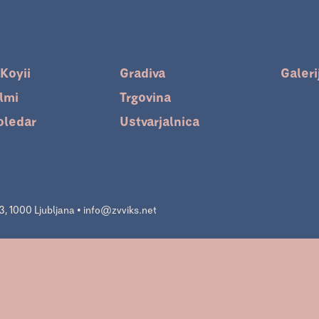
 Koyii
Gradiva
Galeri
ilmi
Trgovina
oledar
Ustvarjalnica
, 1000 Ljubljana • info@zvviks.net