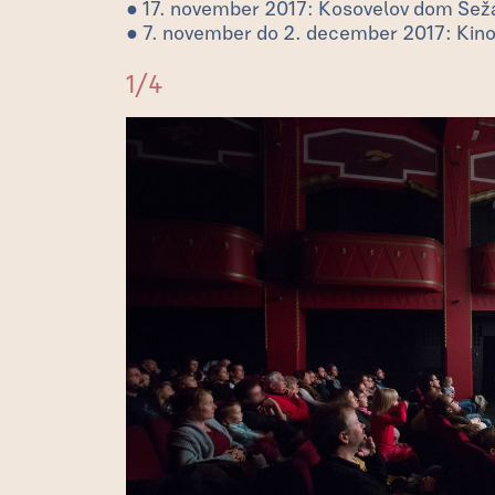
● 17. november 2017: Kosovelov dom Sež
● 7. november do 2. december 2017: Kinod
1
/
4
←