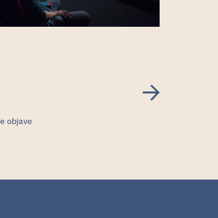
Foto: Samir Če
→
e objave