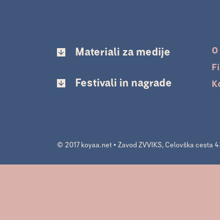
O
Materiali za medije
F
Festivali in nagrade
K
© 2017 koyaa.net • Zavod ZVVIKS, Celovška cesta 43