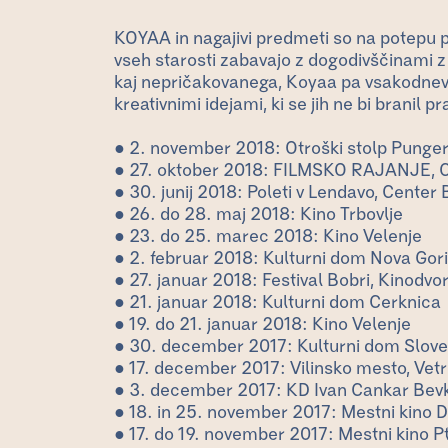
KOYAA in nagajivi predmeti so na potepu
vseh starosti zabavajo z dogodivščinami z 
kaj nepričakovanega, Koyaa pa vsakodnevne
kreativnimi idejami, ki se jih ne bi branil pr
● 2. november 2018: Otroški stolp Pungert
● 27. oktober 2018: FILMSKO RAJANJE, C
● 30. junij 2018: Poleti v Lendavo, Center
● 26. do 28. maj 2018: Kino Trbovlje
● 23. do 25. marec 2018: Kino Velenje
● 2. februar 2018: Kulturni dom Nova Gor
● 27. januar 2018: Festival Bobri, Kinodvor
● 21. januar 2018: Kulturni dom Cerknica
● 19. do 21. januar 2018: Kino Velenje
● 30. december 2017: Kulturni dom Slove
● 17. december 2017: Vilinsko mesto, Vetri
● 3. december 2017: KD Ivan Cankar Bev
● 18. in 25. november 2017: Mestni kino
● 17. do 19. november 2017: Mestni kino P