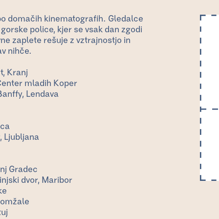
 po domačih kinematografih. Gledalce
gorske police, kjer se vsak dan zgodi
 zaplete rešuje z vztrajnostjo in
av nihče.
, Kranj
enter mladih Koper
 Banffy, Lendava
ica
, Ljubljana
nj Gradec
njski dvor, Maribor
ke
 Domžale
tuj