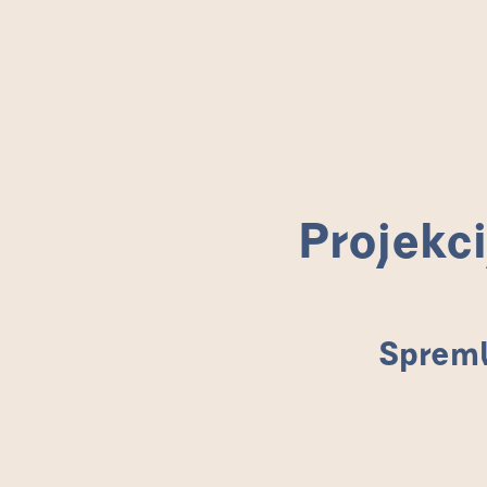
Projekc
Projekc
Spreml