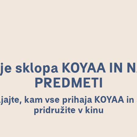
ije sklopa KOYAA IN NAGAJIVI 
ije sklopa KOYAA IN 
PREDMETI
jajte, kam vse prihaja KOYAA in
pridružite v kinu