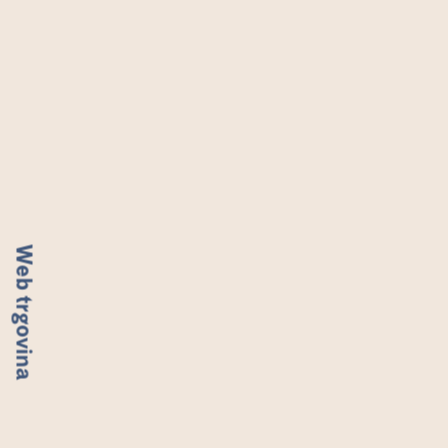
W
e
b
t
r
g
o
v
i
n
a