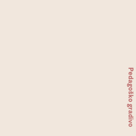
P
e
d
a
g
o
š
k
o
g
r
a
d
i
v
o